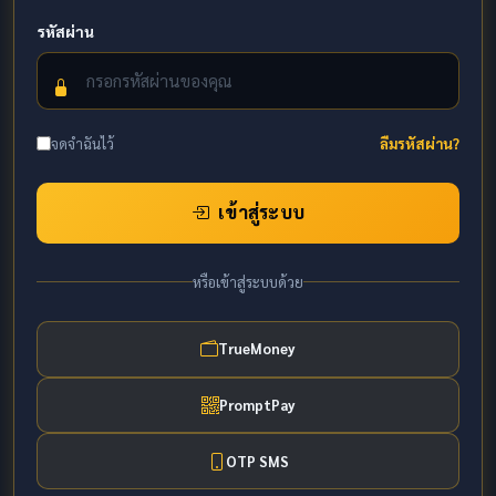
รหัสผ่าน
จดจำฉันไว้
ลืมรหัสผ่าน?
เข้าสู่ระบบ
หรือเข้าสู่ระบบด้วย
TrueMoney
PromptPay
OTP SMS