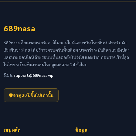
689nasa
689nasa คือแพลตฟอร์มคาสิโนออนไลน์และพนันกีฬาชั้นนำสำหรับนัก
เดิมพันชาวไทย ให้บริการครบครันทั้งสล็อต บาคาร่า พนันกีฬา เกมยิงปลา
และหวยออนไลน์ ด้วยระบบที่ปลอดภัย โปร่งใส และฝาก-ถอนรวดเร็วที่สุด
ในไทย พร้อมทีมงานคนไทยดูแลตลอด 24 ชั่วโมง
อีเมล:
support@689nasa.vip
อายุ 20 ปีขึ้นไปเท่านั้น
เมนูหลัก
ข้อมูล