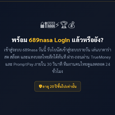
วินาที ไม่มีค่าธรรมเนียมทุกช่องทาง
🔐
🎰
⚡
🏆
💰
พร้อม
689nasa Login
แล้วหรือยัง?
เข้าสู่ระบบ 689nasa วันนี้ รับโบนัสเข้าสู่ระบบรายวัน เล่นบาคาร่า
สด สล็อต และแทงบอลไทยลีกได้ทันที ฝาก-ถอนผ่าน TrueMoney
และ PromptPay ภายใน 30 วินาที ทีมงานคนไทยดูแลตลอด 24
ชั่วโมง
อายุ 20 ปีขึ้นไปเท่านั้น