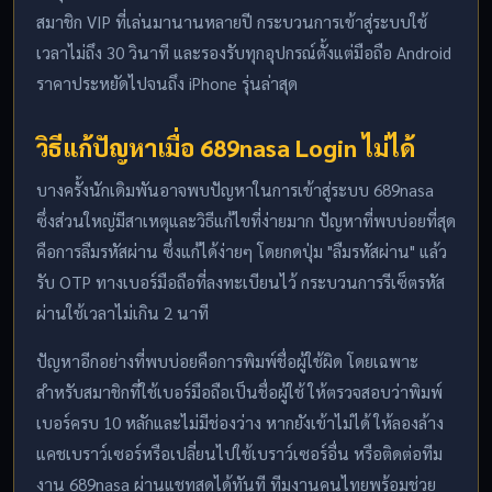
สมาชิก VIP ที่เล่นมานานหลายปี กระบวนการเข้าสู่ระบบใช้
เวลาไม่ถึง 30 วินาที และรองรับทุกอุปกรณ์ตั้งแต่มือถือ Android
ราคาประหยัดไปจนถึง iPhone รุ่นล่าสุด
วิธีแก้ปัญหาเมื่อ 689nasa Login ไม่ได้
บางครั้งนักเดิมพันอาจพบปัญหาในการเข้าสู่ระบบ 689nasa
ซึ่งส่วนใหญ่มีสาเหตุและวิธีแก้ไขที่ง่ายมาก ปัญหาที่พบบ่อยที่สุด
คือการลืมรหัสผ่าน ซึ่งแก้ได้ง่ายๆ โดยกดปุ่ม "ลืมรหัสผ่าน" แล้ว
รับ OTP ทางเบอร์มือถือที่ลงทะเบียนไว้ กระบวนการรีเซ็ตรหัส
ผ่านใช้เวลาไม่เกิน 2 นาที
ปัญหาอีกอย่างที่พบบ่อยคือการพิมพ์ชื่อผู้ใช้ผิด โดยเฉพาะ
สำหรับสมาชิกที่ใช้เบอร์มือถือเป็นชื่อผู้ใช้ ให้ตรวจสอบว่าพิมพ์
เบอร์ครบ 10 หลักและไม่มีช่องว่าง หากยังเข้าไม่ได้ ให้ลองล้าง
แคชเบราว์เซอร์หรือเปลี่ยนไปใช้เบราว์เซอร์อื่น หรือติดต่อทีม
งาน 689nasa ผ่านแชทสดได้ทันที ทีมงานคนไทยพร้อมช่วย