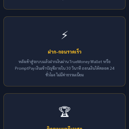
⚡
ฝาก-ถอนรวดเร็ว
หลังเข้าสู่ระบบแล้วฝากเงินผ่าน TrueMoney Wallet หรือ
PromptPay เงินเข้าบัญชีภายใน 30 วินาที ถอนเงินได้ตลอด 24
ชั่วโมง ไม่มีค่าธรรมเนียม
🏆
ติดตามผลกีฬาสด