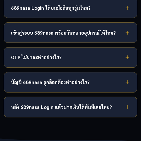
ทะเบียนไว้ ระบบจะส่ง OTP 6 หลักมาให้ภายใน 1 นาที นำ OTP
689nasa Login ได้บนมือถือทุกรุ่นไหม?
มากรอกเพื่อตั้งรหัสผ่านใหม่ได้ทันที กระบวนการทั้งหมดใช้เวลา
ไม่เกิน 2 นาที หากยังมีปัญหาติดต่อทีมงาน 689nasa ผ่านแชท
ได้เลย 689nasa รองรับมือถือทุกรุ่นทั้ง iOS และ Android เพียง
สดได้เลย
มีเบราว์เซอร์และอินเทอร์เน็ต ไม่ต้องดาวน์โหลดแอปใดๆ
เข้าสู่ระบบ 689nasa พร้อมกันหลายอุปกรณ์ได้ไหม?
รองรับ iPhone ตั้งแต่รุ่น 8 ขึ้นไป และ Android เวอร์ชัน 8 ขึ้น
ไป หน้าเว็บปรับขนาดอัตโนมัติให้เหมาะกับทุกหน้าจอ
ระบบ 689nasa อนุญาตให้เข้าสู่ระบบได้จากอุปกรณ์เดียวใน
เวลาเดียวกันเพื่อความปลอดภัยของบัญชี หากเข้าสู่ระบบจาก
OTP ไม่มาจะทำอย่างไร?
อุปกรณ์ใหม่ ระบบจะส่ง OTP ยืนยันก่อนเสมอ และ Session
เดิมจะถูกยกเลิกอัตโนมัติ
หาก OTP ไม่มาภายใน 2 นาที ให้ตรวจสอบว่าเบอร์มือถือที่กรอก
ถูกต้องและสัญญาณโทรศัพท์ดีพอ จากนั้นกดขอ OTP ใหม่ได้เลย
บัญชี 689nasa ถูกล็อกต้องทำอย่างไร?
หากยังไม่ได้รับ ให้ตรวจสอบว่าเบอร์ไม่ได้บล็อก SMS จากเบอร์
ที่ไม่รู้จัก หรือติดต่อทีมงาน 689nasa ผ่านแชทสดเพื่อรับความ
บัญชีจะถูกล็อกชั่วคราวหากกรอกรหัสผ่านผิดเกิน 5 ครั้งติดต่อกัน
ช่วยเหลือทันที
เพื่อป้องกันการเข้าถึงโดยไม่ได้รับอนุญาต รอ 15 นาทีแล้วลอง
หลัง 689nasa Login แล้วฝากเงินได้ทันทีเลยไหม?
ใหม่ หรือใช้ฟังก์ชัน "ลืมรหัสผ่าน" เพื่อรีเซ็ตทันที หากต้องการ
ความช่วยเหลือเพิ่มเติมติดต่อทีมงาน 689nasa ได้ตลอด 24
ได้เลย หลังเข้าสู่ระบบ 689nasa แล้วสามารถฝากเงินได้ทันที
ชั่วโมง
ผ่าน TrueMoney Wallet, PromptPay, K PLUS, SCB Easy และ
ธนาคารชั้นนำอื่นๆ ฝากขั้นต่ำเพียง ฿100 เงินเข้าบัญชีภายใน 30