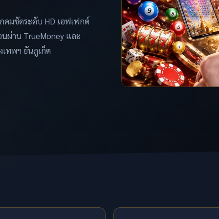
ฟิกคมชัดระดับ HD เอฟเฟกต์
-ถอนผ่าน TrueMoney และ
ุงเทพฯ ยันภูเก็ต