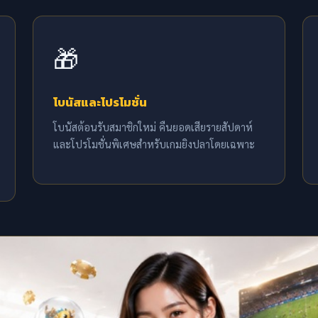
🎁
โบนัสและโปรโมชั่น
โบนัสต้อนรับสมาชิกใหม่ คืนยอดเสียรายสัปดาห์
และโปรโมชั่นพิเศษสำหรับเกมยิงปลาโดยเฉพาะ