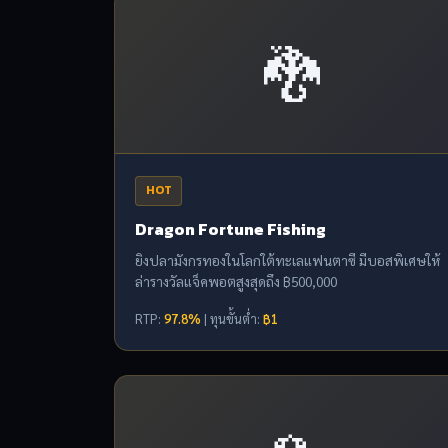
🐉
HOT
Dragon Fortune Fishing
ยิงปลามังกรทองในโลกใต้ทะเลแฟนตาซี มีบอสพิเศษให้
ล่ารางวัลแจ็คพอตสูงสุดถึง ฿500,000
RTP:
97.8%
| ทุนขั้นต่ำ:
฿1