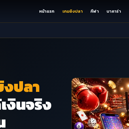
หน้าแรก
เกมยิงปลา
กีฬา
บาคาร่า
ิงปลา
้เงินจริง
น