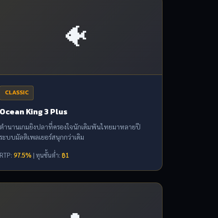
🐠
CLASSIC
Ocean King 3 Plus
ตำนานเกมยิงปลาที่ครองใจนักเดิมพันไทยมาหลายปี
ระบบมัลติเพลเยอร์สนุกกว่าเดิม
RTP:
97.5%
| ทุนขั้นต่ำ:
฿1