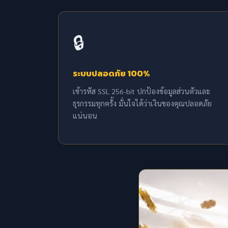
🔒
ระบบปลอดภัย 100%
เข้ารหัส SSL 256-bit ปกป้องข้อมูลส่วนตัวและ
ธุรกรรมทุกครั้ง มั่นใจได้ว่าเงินของคุณปลอดภัย
แน่นอน