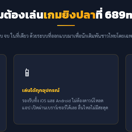
มต้องเล่น
เกมยิงปลา
ที่ 689
บ จบ ในที่เดียว ด้วยระบบที่ออกแบบมาเพื่อนักเดิมพันชาวไทยโดยเฉ
📱
เล่นได้ทุกอุปกรณ์
รองรับทั้ง iOS และ Android ไม่ต้องดาวน์โหลด
แอป เปิดผ่านเบราว์เซอร์ได้เลย ลื่นไหลไม่มีสะดุด