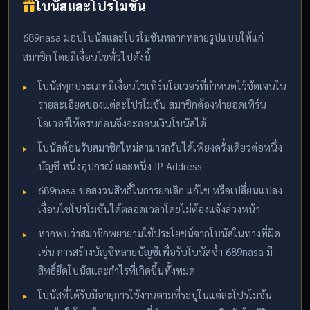
โบนัสและโปรโมชัน
689nasa มอบโบนัสและโปรโมชันหลากหลายรูปแบบให้แก่
สมาชิก โดยมีเงื่อนไขทั่วไปดังนี้
โบนัสทุกประเภทมีเงื่อนไขเทิร์นโอเวอร์ที่กำหนดไว้ชัดเจนใน
รายละเอียดของแต่ละโปรโมชัน สมาชิกต้องทำยอดเทิร์น
โอเวอร์ให้ครบก่อนจึงจะถอนเงินโบนัสได้
โบนัสต้อนรับสมาชิกใหม่สามารถรับได้เพียงครั้งเดียวต่อหนึ่ง
บัญชี หนึ่งอุปกรณ์ และหนึ่ง IP Address
689nasa ขอสงวนสิทธิ์ในการยกเลิก แก้ไข หรือเปลี่ยนแปลง
เงื่อนไขโปรโมชันได้ตลอดเวลาโดยไม่ต้องแจ้งล่วงหน้า
หากพบว่าสมาชิกพยายามใช้ประโยชน์จากโบนัสในทางที่ผิด
เช่น การสร้างบัญชีหลายบัญชีเพื่อรับโบนัสซ้ำ 689nasa มี
สิทธิ์ยึดโบนัสและกำไรที่เกิดขึ้นทั้งหมด
โบนัสที่ได้รับมีอายุการใช้งานตามที่ระบุในแต่ละโปรโมชัน