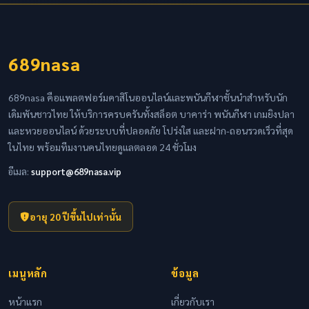
689nasa
689nasa คือแพลตฟอร์มคาสิโนออนไลน์และพนันกีฬาชั้นนำสำหรับนัก
เดิมพันชาวไทย ให้บริการครบครันทั้งสล็อต บาคาร่า พนันกีฬา เกมยิงปลา
และหวยออนไลน์ ด้วยระบบที่ปลอดภัย โปร่งใส และฝาก-ถอนรวดเร็วที่สุด
ในไทย พร้อมทีมงานคนไทยดูแลตลอด 24 ชั่วโมง
อีเมล:
support@689nasa.vip
อายุ 20 ปีขึ้นไปเท่านั้น
เมนูหลัก
ข้อมูล
หน้าแรก
เกี่ยวกับเรา